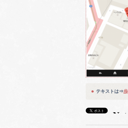
テキストは⇒
歩